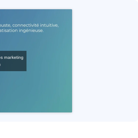
es marketing
u