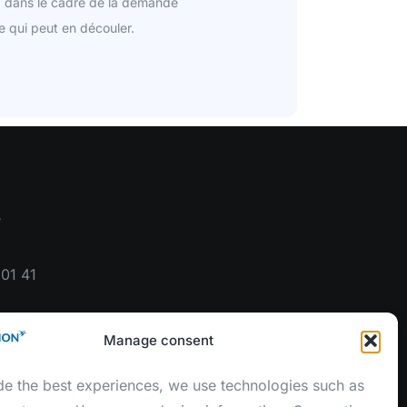
, dans le cadre de la demande
e qui peut en découler.
r
01 41
Manage consent
de the best experiences, we use technologies such as