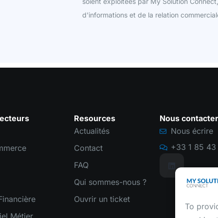
soient exploitées par My Solution Connect
d'informations et de la relation commercial
ecteurs
Resources
Nous contacte
Actualités
Nous écrire
+33 1 85 43 
mmerce
Contact
FAQ
Qui sommes-nous ?
inancière
Ouvrir un ticket
To provi
iel Métier