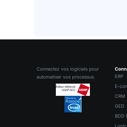
Connectez vos logiciels pour
Conn
ERP
automatiser vos processus.
E-co
CRM
GED
BDD F
Logic