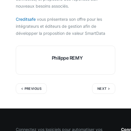
nouveaux besoins associés.
Creditsafe
vous présentera son offre pour les
intégrateurs et éditeurs de gestion afin de
développer la proposition de valeur SmartData
Philippe REMY
PREVIOUS
NEXT
Connectez vos logiciels pour automatiser vos
Conn