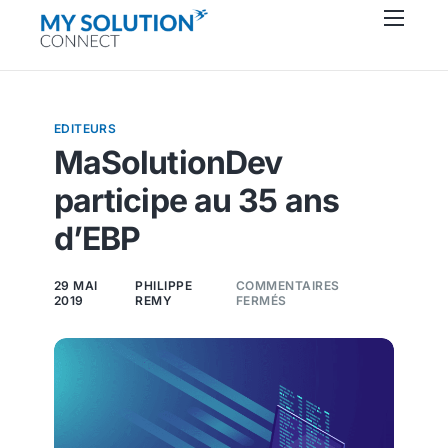
Connecteurs
À propos
EDITEURS
Ressources
MaSolutionDev
Support
participe au 35 ans
Contactez-nous
d’EBP
29 MAI
PHILIPPE
COMMENTAIRES
2019
REMY
FERMÉS