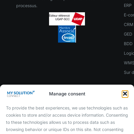
ERP
processus.
E-co
CRM
GED
BDD 
Logic
WM
Sur 
Manage consent
To provide the best experiences, we use technologies such as
cookies to store and/or access device information. Consenting
to these technologies allows us to process data such as
browsing behavior or unique IDs on this site. Not consenting