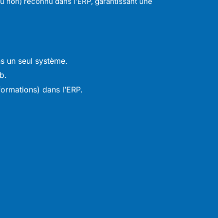
ou non) reconnu dans l’ERP, garantissant une
ns un seul système.
b.
ormations) dans l’ERP.