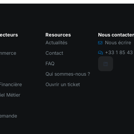
ecteurs
Resources
Nous contacte
Actualités
Nous écrire
+33 1 85 43 
mmerce
Contact
FAQ
Qui sommes-nous ?
inancière
Ouvrir un ticket
iel Métier
demande