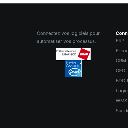
Connectez vos logiciels pour
Conn
ERP
automatiser vos processus.
E-co
CRM
GED
BDD F
Logic
WMS
Sur 