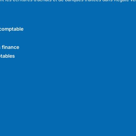
 comptable
s finance
ptables