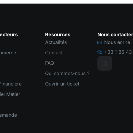
ecteurs
Resources
Nous contacte
Actualités
Nous écrire
+33 1 85 43 
mmerce
Contact
FAQ
Qui sommes-nous ?
inancière
Ouvrir un ticket
iel Métier
demande