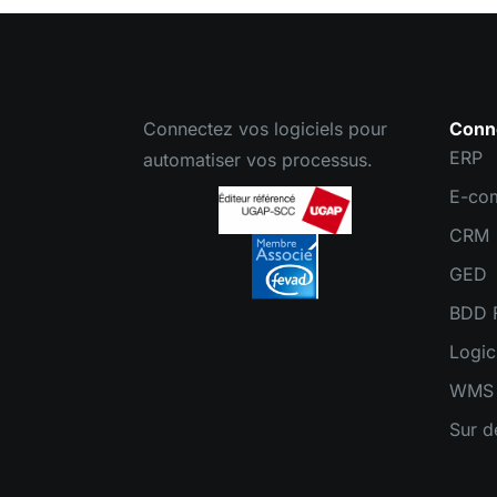
Connectez vos logiciels pour
Conn
ERP
automatiser vos processus.
E-co
CRM
GED
BDD F
Logic
WMS
Sur 