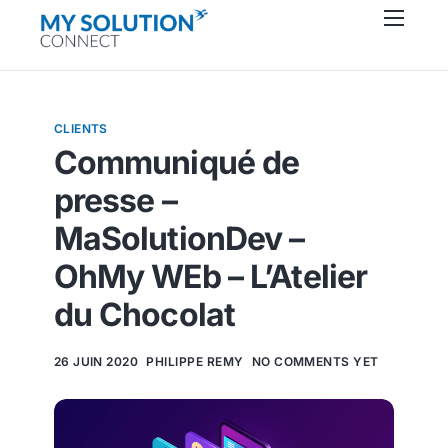
Connecteurs
À propos
CLIENTS
Ressources
Communiqué de
Support
presse –
Contactez-nous
MaSolutionDev –
OhMy WEb – L’Atelier
du Chocolat
26 JUIN 2020
PHILIPPE REMY
NO COMMENTS YET