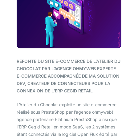
REFONTE DU SITE E-COMMERCE DE L’ATELIER DU
CHOCOLAT PAR L’AGENCE OHMYWEB EXPERTE
E-COMMERCE ACCOMPAGNÉE DE MA SOLUTION
DEV, CREATEUR DE CONNECTEURS
POUR LA
CONNEXION DE L’ERP CEGID RETAIL
L’Atelier du Chocolat exploite un site e-commerce
réalisé sous PrestaShop par l’agence ohmyweb!
agence partenaire Platinium PrestaShop ainsi que
l’ERP Cegid Retail en mode SaaS, les 2 systèmes
étant connectés via le logiciel Open Flux édité par