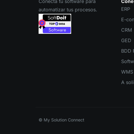
Conecta tu software para
Cone
ERP
automatizar tus procesos.
E-co
CRM
GED
BDD F
Softw
WMS
A soli
© My Solution Connect