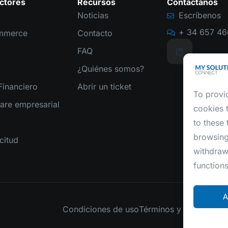
ctores
Recursos
Contáctanos
Noticias
Escríbenos
+ 34 657 46
mmerce
Contacto
FAQ
¿Quiénes somos?
inanciero
Abrir un ticket
To provi
are empresarial
cookies 
to these
browsing
citud
withdraw
functions
A
Condiciones de uso
Términos y condicione