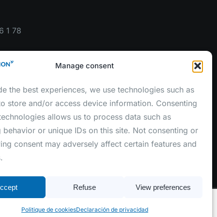
6 1 78
Manage consent
de the best experiences, we use technologies such as
to store and/or access device information. Consenting
 technologies allows us to process data such as
 behavior or unique IDs on this site. Not consenting or
ing consent may adversely affect certain features and
.
ccept
Refuse
View preferences
s
Aviso legal
Política de cookies
Politique de cookies
Declaración de privacidad