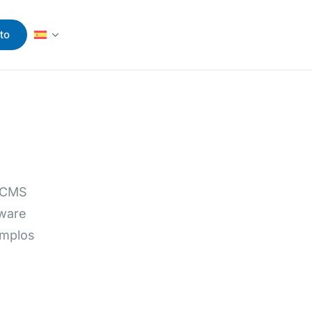
to
, CMS
tware
emplos