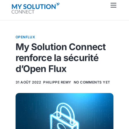
Connecteurs
À propos
OPENFLUX
Ressources
My Solution Connect
Support
renforce la sécurité
Contactez-nous
d’Open Flux
31 AOÛT 2022
PHILIPPE REMY
NO COMMENTS YET