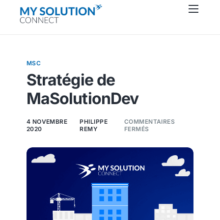
Connecteurs
À propos
MSC
Ressources
Stratégie de
Support
MaSolutionDev
Contactez-nous
4 NOVEMBRE
PHILIPPE
COMMENTAIRES
2020
REMY
FERMÉS